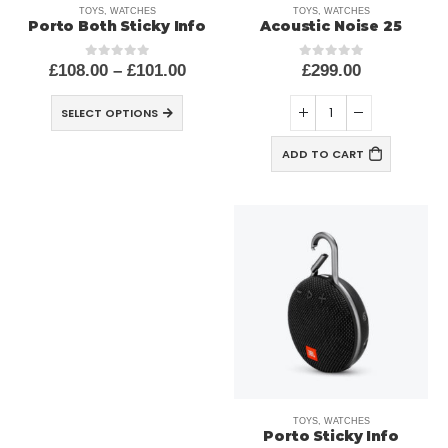
TOYS
,
WATCHES
TOYS
,
WATCHES
Porto Both Sticky Info
25 Acoustic Noise
£
108.00
–
£
101.00
£
299.00
out of 5
0
out of 5
0
SELECT OPTIONS
ADD TO CART
TOYS
,
WATCHES
Porto Sticky Info