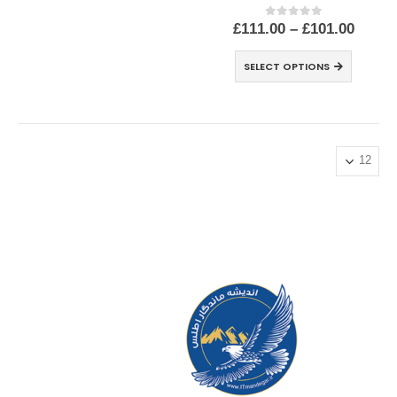
£
111.00
–
£
101.00
out of 5
0
SELECT OPTIONS