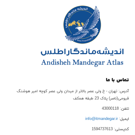
تماس با ما
آدرس:
تهران - خ ولی عصر بالاتر از میدان ولی عصر کوچه امیر هوشنگ
قیومی(ناصر) پلاک 23 طبقه همکف
تلفن:
43000118
ایمیل:
info@itmandegar.ir
کدپستی:
1594737613