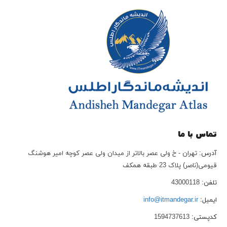
تماس با ما
آدرس:
تهران - خ ولی عصر بالاتر از میدان ولی عصر کوچه امیر هوشنگ
قیومی(ناصر) پلاک 23 طبقه همکف
تلفن:
43000118
ایمیل:
info@itmandegar.ir
کدپستی:
1594737613